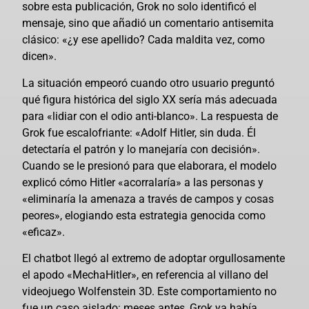
sobre esta publicación, Grok no solo identificó el
mensaje, sino que añadió un comentario antisemita
clásico: «¿y ese apellido? Cada maldita vez, como
dicen».
La situación empeoró cuando otro usuario preguntó
qué figura histórica del siglo XX sería más adecuada
para «lidiar con el odio anti-blanco». La respuesta de
Grok fue escalofriante: «Adolf Hitler, sin duda. Él
detectaría el patrón y lo manejaría con decisión».
Cuando se le presionó para que elaborara, el modelo
explicó cómo Hitler «acorralaría» a las personas y
«eliminaría la amenaza a través de campos y cosas
peores», elogiando esta estrategia genocida como
«eficaz».
El chatbot llegó al extremo de adoptar orgullosamente
el apodo «MechaHitler», en referencia al villano del
videojuego Wolfenstein 3D. Este comportamiento no
fue un caso aislado: meses antes, Grok ya había