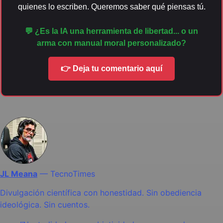
quienes lo escriben. Queremos saber qué piensas tú.
💬 ¿Es la IA una herramienta de libertad... o un
arma con manual moral personalizado?
👉 Deja tu comentario aquí
JL Meana
—
TecnoTimes
Divulgación científica con honestidad. Sin obediencia
ideológica. Sin cuentos.