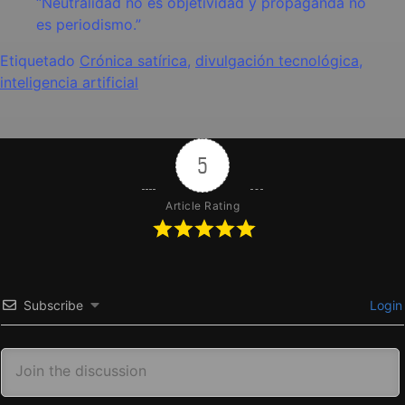
“Neutralidad no es objetividad y propaganda no
es periodismo.”
Etiquetado
Crónica satírica
,
divulgación tecnológica
,
inteligencia artificial
5
Article Rating
Subscribe
Login