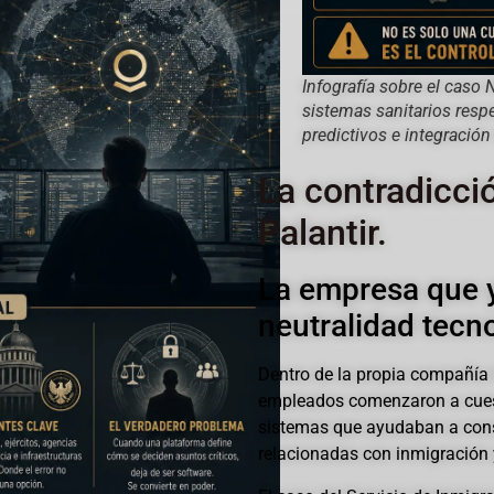
Infografía sobre el caso 
sistemas sanitarios resp
predictivos e integración 
La contradicci
Palantir.
La empresa que y
neutralidad tecn
Dentro de la propia compañía
empleados comenzaron a cuest
sistemas que ayudaban a const
relacionadas con inmigración 