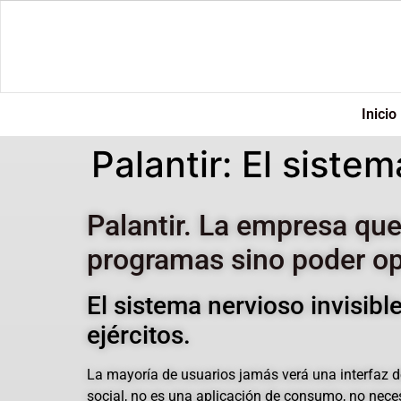
Inicio
Palantir: El siste
Palantir. La empresa qu
programas sino poder op
El sistema nervioso invisibl
ejércitos.
La mayoría de usuarios jamás verá una interfaz de
social, no es una aplicación de consumo, no neces