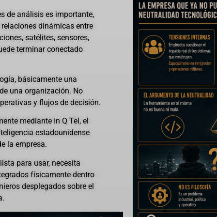
s de análisis es importante,
e relaciones dinámicas entre
iones, satélites, sensores,
puede terminar conectado
logía, básicamente una
 de una organización. No
erativas y flujos de decisión.
ente mediante In Q Tel, el
nteligencia estadounidense
de la empresa.
sta para usar, necesita
tegrados físicamente dentro
enieros desplegados sobre el
a.