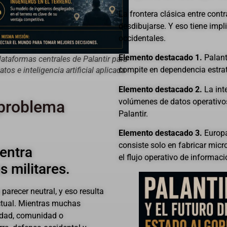
La frontera clásica entre cont
desdibujarse. Y eso tiene imp
occidentales.
Elemento destacado 1.
Palant
lataformas centrales de Palantir para
compite en dependencia estrat
atos e inteligencia artificial aplicada
Elemento destacado 2.
La inte
volúmenes de datos operativos
 problema
Palantir.
Elemento destacado 3.
Europa
consiste solo en fabricar micr
 entra
el flujo operativo de informac
 militares.
 parecer neutral, y eso resulta
ctual. Mientras muchas
idad, comunidad o