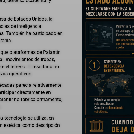
rra, defensa occidental y
sa de Estados Unidos, la
cias de inteligencia
as. También ha participado en
rania.
n que plataformas de Palantir
tal, movimientos de tropas,
e el terreno. El resultado no
ivos operativos.
écadas parecía relativamente
articipar directamente en
alantir no fabrica armamento,
.
u tecnología se utiliza, en
n estética, como descripción