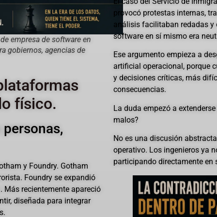
El caso del Servicio de Inmig
provocó protestas internas, t
análisis facilitaban redadas 
software en sí mismo era neutr
n de empresa de software en
ra gobiernos, agencias de
Ese argumento empieza a desga
artificial operacional, porque
y decisiones críticas, más difí
plataformas
consecuencias.
o físico.
La duda empezó a extenderse 
malos?
 personas,
No es una discusión abstracta n
operativo. Los ingenieros ya 
participando directamente en s
 Gotham y Foundry. Gotham
rrorista. Foundry se expandió
ia. Más recientemente apareció
antir, diseñada para integrar
s.