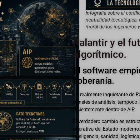
Infografía sobre el confli
neutralidad tecnológica, 
moral de los ingenieros 
Palantir y el f
algorítmico.
El software empi
soberanía.
Lo realmente inquietante de Pa
paneles de análisis, tampoco la
recientemente dentro de AIP.
El verdadero cambio es estruct
operativa del Estado moderno.
inteligencia, sanidad, logístic