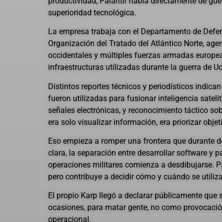
productividad, Palantir habla directamente de gue
superioridad tecnológica.
La empresa trabaja con el Departamento de Defen
Organización del Tratado del Atlántico Norte, agen
occidentales y múltiples fuerzas armadas europe
infraestructuras utilizadas durante la guerra de Uc
Distintos reportes técnicos y periodísticos indica
fueron utilizadas para fusionar inteligencia sateli
señales electrónicas, y reconocimiento táctico sobr
era solo visualizar información, era priorizar objet
Eso empieza a romper una frontera que durante d
clara, la separación entre desarrollar software y p
operaciones militares comienza a desdibujarse. P
pero contribuye a decidir cómo y cuándo se utiliza
El propio Karp llegó a declarar públicamente que s
ocasiones, para matar gente, no como provocació
operacional.