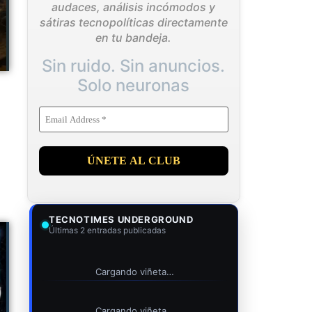
audaces, análisis incómodos y
sátiras tecnopolíticas directamente
en tu bandeja.
Sin ruido. Sin anuncios.
Solo neuronas
TECNOTIMES UNDERGROUND
Últimas 2 entradas publicadas
Cargando viñeta…
Cargando viñeta…