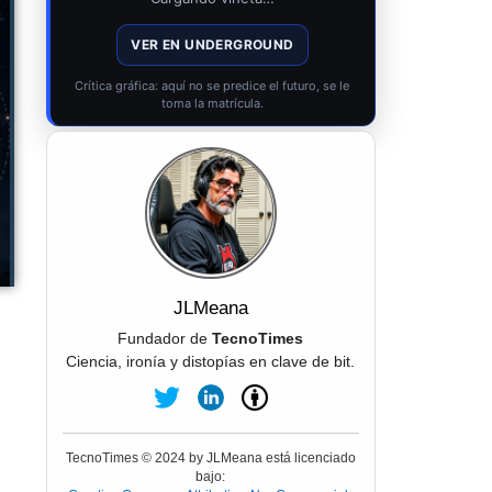
VER EN UNDERGROUND
Crítica gráfica: aquí no se predice el futuro, se le
toma la matrícula.
JLMeana
Fundador de
TecnoTimes
Ciencia, ironía y distopías en clave de bit.
TecnoTimes © 2024 by JLMeana está licenciado
bajo: