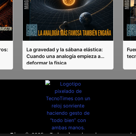
ros:
La gravedad y la sábana elástica:
Fuen
Cuando una analogía empieza a
tec
deformar la física
ecnoTimes®
2025. Todos los derechos reservado