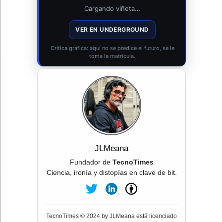
Cargando viñeta…
VER EN UNDERGROUND
Crítica gráfica: aquí no se predice el futuro, se le
toma la matrícula.
JLMeana
Fundador de
TecnoTimes
Ciencia, ironía y distopías en clave de bit.
TecnoTimes © 2024 by JLMeana está licenciado