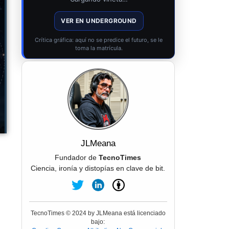
VER EN UNDERGROUND
Crítica gráfica: aquí no se predice el futuro, se le
toma la matrícula.
JLMeana
Fundador de
TecnoTimes
Ciencia, ironía y distopías en clave de bit.
TecnoTimes © 2024 by JLMeana está licenciado
bajo: