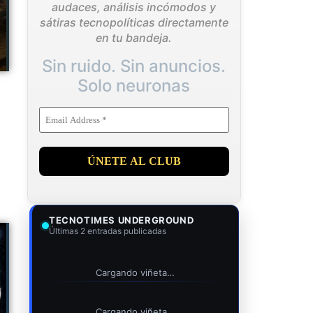
audaces, análisis incómodos y
sátiras tecnopolíticas directamente
en tu bandeja.
Sin ruido. Sin anuncios.
Solo neuronas
TECNOTIMES UNDERGROUND
Últimas 2 entradas publicadas
Cargando viñeta…
Cargando viñeta…