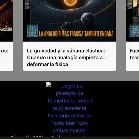
ros:
La gravedad y la sábana elástica:
Fuen
Cuando una analogía empieza a
tec
deformar la física
ecnoTimes®
2025. Todos los derechos reservado