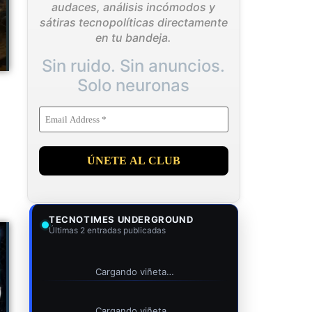
audaces, análisis incómodos y
sátiras tecnopolíticas directamente
en tu bandeja.
Sin ruido. Sin anuncios.
Solo neuronas
TECNOTIMES UNDERGROUND
Últimas 2 entradas publicadas
Cargando viñeta…
Cargando viñeta…