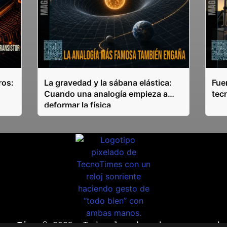
ros:
La gravedad y la sábana elástica:
Fuen
Cuando una analogía empieza a
tec
deformar la física
ecnoTimes®
2025. Todos los derechos reservado