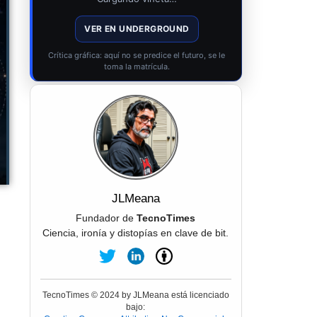
VER EN UNDERGROUND
Crítica gráfica: aquí no se predice el futuro, se le
toma la matrícula.
JLMeana
Fundador de
TecnoTimes
Ciencia, ironía y distopías en clave de bit.
TecnoTimes © 2024 by JLMeana está licenciado
bajo: