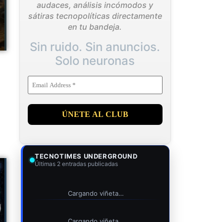
audaces, análisis incómodos y
sátiras tecnopolíticas directamente
en tu bandeja.
Sin ruido. Sin anuncios.
Solo neuronas
TECNOTIMES UNDERGROUND
Últimas 2 entradas publicadas
Cargando viñeta…
Cargando viñeta…