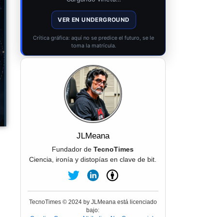
VER EN UNDERGROUND
Crítica gráfica: aquí no se predice el futuro, se le
toma la matrícula.
JLMeana
Fundador de
TecnoTimes
Ciencia, ironía y distopías en clave de bit.
TecnoTimes © 2024 by JLMeana está licenciado
bajo: