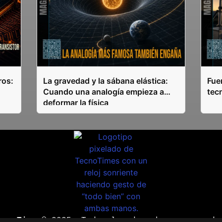
ros:
La gravedad y la sábana elástica:
Fuen
Cuando una analogía empieza a
tec
deformar la física
ecnoTimes®
2025. Todos los derechos reservado