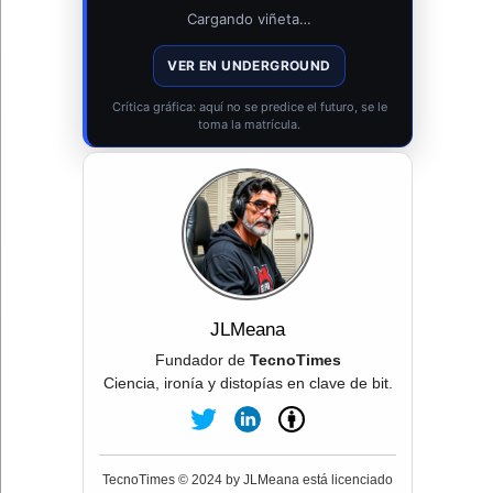
Cargando viñeta…
VER EN UNDERGROUND
Crítica gráfica: aquí no se predice el futuro, se le
toma la matrícula.
JLMeana
Fundador de
TecnoTimes
Ciencia, ironía y distopías en clave de bit.
TecnoTimes © 2024 by JLMeana está licenciado