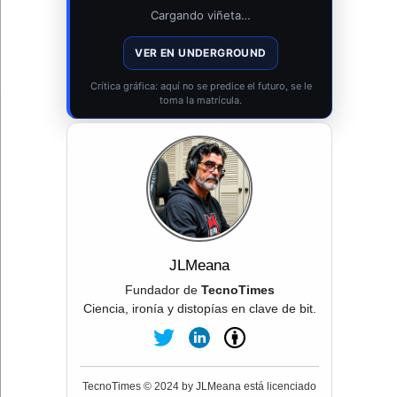
Cargando viñeta…
VER EN UNDERGROUND
Crítica gráfica: aquí no se predice el futuro, se le
toma la matrícula.
JLMeana
Fundador de
TecnoTimes
Ciencia, ironía y distopías en clave de bit.
TecnoTimes © 2024 by JLMeana está licenciado