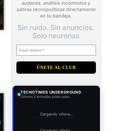
audaces, análisis incómodos y
sátiras tecnopolíticas directamente
en tu bandeja.
Sin ruido. Sin anuncios.
Solo neuronas
TECNOTIMES UNDERGROUND
Últimas 2 entradas publicadas
Cargando viñeta…
Cargando viñeta…