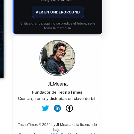
VER EN UNDERGROUND
Crítica gráfica: aquí no se predice el futuro, se le
toma la matrícula.
JLMeana
Fundador de
TecnoTimes
Ciencia, ironía y distopías en clave de bit.
TecnoTimes © 2024 by JLMeana está licenciado
bajo: