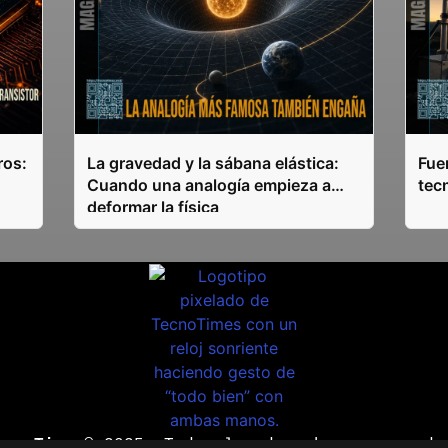
ros:
La gravedad y la sábana elástica:
Fuen
Cuando una analogía empieza a
tec
deformar la física
ecnoTimes®
2025. Todos los derechos reservado