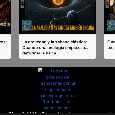
ros:
La gravedad y la sábana elástica:
Fuen
Cuando una analogía empieza a
tec
deformar la física
ecnoTimes®
2025. Todos los derechos reservado