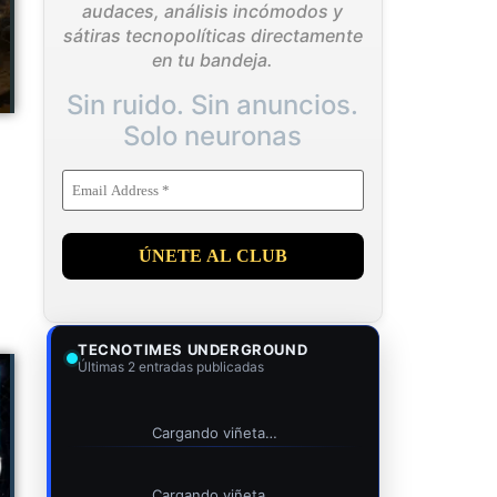
audaces, análisis incómodos y
sátiras tecnopolíticas directamente
en tu bandeja.
Sin ruido. Sin anuncios.
Solo neuronas
TECNOTIMES UNDERGROUND
Últimas 2 entradas publicadas
Cargando viñeta…
Cargando viñeta…