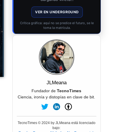
VER EN UNDERGROUND
Crítica gráfica: aquí no se predice el futuro, se le
toma la matrícula.
JLMeana
Fundador de
TecnoTimes
Ciencia, ironía y distopías en clave de bit.
TecnoTimes © 2024 by JLMeana está licenciado
bajo: