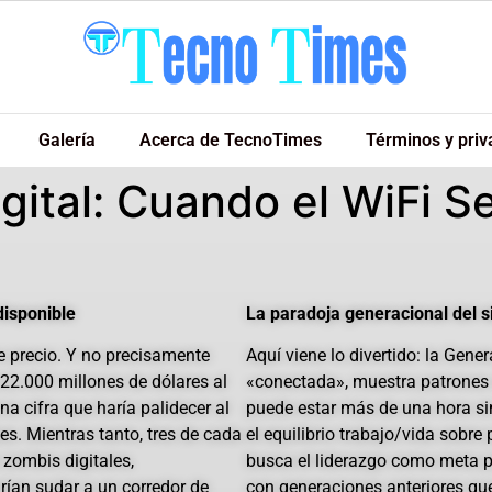
Galería
Acerca de TecnoTimes
Términos y priv
gital: Cuando el WiFi S
disponible
La paradoja generacional del 
ne precio. Y no precisamente
Aquí viene lo divertido: la Gen
22.000 millones de dólares al
«conectada», muestra patrones 
na cifra que haría palidecer al
puede estar más de una hora sin
s. Mientras tanto, tres de cada
el equilibrio trabajo/vida sobre
zombis digitales,
busca el liderazgo como meta p
rían sudar a un corredor de
con generaciones anteriores que