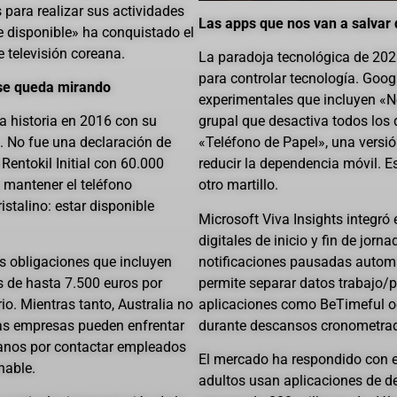
 para realizar sus actividades
Las apps que nos van a salvar 
re disponible» ha conquistado el
e televisión coreana.
La paradoja tecnológica de 202
para controlar tecnología. Goog
 se queda mirando
experimentales que incluyen «N
ta historia en 2016 con su
grupal que desactiva todos los 
n. No fue una declaración de
«Teléfono de Papel», una versió
entokil Initial con 60.000
reducir la dependencia móvil. E
a mantener el teléfono
otro martillo.
istalino: estar disponible
Microsoft Viva Insights integró 
digitales de inicio y fin de jor
 obligaciones que incluyen
notificaciones pausadas auto
s de hasta 7.500 euros por
permite separar datos trabajo/pe
io. Mientras tanto, Australia no
aplicaciones como BeTimeful oc
las empresas pueden enfrentar
durante descansos cronometra
ianos por contactar empleados
El mercado ha respondido con e
nable.
adultos usan aplicaciones de de