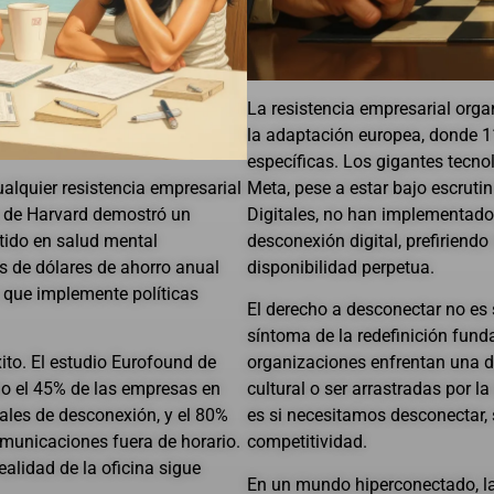
La resistencia empresarial org
la adaptación europea, donde 1
específicas. Los gigantes tecno
lquier resistencia empresarial
Meta, pese a estar bajo escruti
l de Harvard demostró un
Digitales, no han implementado
rtido en salud mental
desconexión digital, prefiriend
s de dólares de ahorro anual
disponibilidad perpetua.
que implemente políticas
El derecho a desconectar no es
síntoma de la redefinición funda
ito. El estudio Eurofound de
organizaciones enfrentan una de
lo el 45% de las empresas en
cultural o ser arrastradas por l
eales de desconexión, y el 80%
es si necesitamos desconectar, 
omunicaciones fuera de horario.
competitividad.
 realidad de la oficina sigue
En un mundo hiperconectado, l