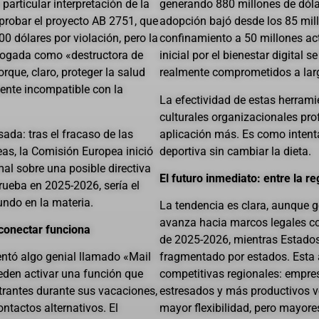
articular interpretación de la
generando 880 millones de dóla
aprobar el proyecto AB 2751, que
adopción bajó desde los 85 mill
0 dólares por violación, pero la
confinamiento a 50 millones ac
alogada como «destructora de
inicial por el bienestar digital 
que, claro, proteger la salud
realmente comprometidos a lar
ente incompatible con la
La efectividad de estas herram
culturales organizacionales pro
sada: tras el fracaso de las
aplicación más. Es como inten
as, la Comisión Europea inició
deportiva sin cambiar la dieta.
mal sobre una posible directiva
El futuro inmediato: entre la r
rueba en 2025-2026, sería el
ndo en la materia.
La tendencia es clara, aunque 
avanza hacia marcos legales co
conectar funciona
de 2025-2026, mientras Estado
entó algo genial llamado «Mail
fragmentado por estados. Esta a
den activar una función que
competitivas regionales: empr
trantes durante sus vacaciones,
estresados y más productivos 
tactos alternativos. El
mayor flexibilidad, pero mayore