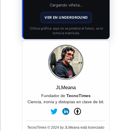
Cargando viñeta…
VER EN UNDERGROUND
Crítica gráfica: aquí no se predice el futuro, se le
toma la matrícula.
JLMeana
Fundador de
TecnoTimes
Ciencia, ironía y distopías en clave de bit.
TecnoTimes © 2024 by JLMeana está licenciado