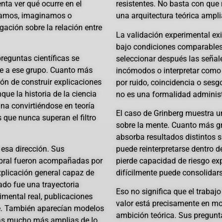
nta ver qué ocurre en el
resistentes. No basta con que 
damos, imaginamos o
una arquitectura teórica ampli
ación sobre la relación entre
La validación experimental exi
bajo condiciones comparables
reguntas científicas se
seleccionar después las señal
ce a ese grupo. Cuanto más
incómodos o interpretar como 
ón de construir explicaciones
por ruido, coincidencia o sesg
ue la historia de la ciencia
no es una formalidad administr
na convirtiéndose en teoría
El caso de Grinberg muestra 
que nunca superan el filtro
sobre la mente. Cuanto más gra
absorba resultados distintos 
esa dirección. Sus
puede reinterpretarse dentro d
rebral fueron acompañadas por
pierde capacidad de riesgo exp
licación general capaz de
difícilmente puede consolidars
tado fue una trayectoria
Eso no significa que el trabajo
erimental real, publicaciones
valor está precisamente en mos
le. También aparecían modelos
ambición teórica. Sus pregunta
as mucho más amplias de lo