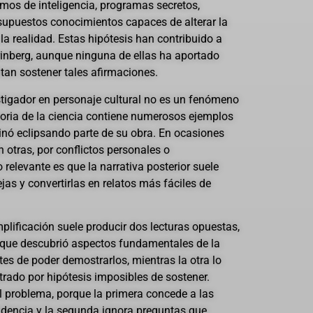
smos de inteligencia, programas secretos,
supuestos conocimientos capaces de alterar la
a realidad. Estas hipótesis han contribuido a
Grinberg, aunque ninguna de ellas ha aportado
tan sostener tales afirmaciones.
tigador en personaje cultural no es un fenómeno
toria de la ciencia contiene numerosos ejemplos
inó eclipsando parte de su obra. En ocasiones
n otras, por conflictos personales o
relevante es que la narrativa posterior suele
jas y convertirlas en relatos más fáciles de
mplificación suele producir dos lecturas opuestas,
 que descubrió aspectos fundamentales de la
tes de poder demostrarlos, mientras la otra lo
trado por hipótesis imposibles de sostener.
 problema, porque la primera concede a las
idencia y la segunda ignora preguntas que