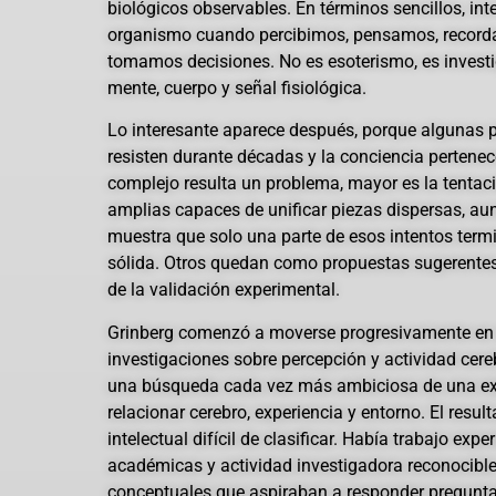
biológicos observables. En términos sencillos, inte
organismo cuando percibimos, pensamos, recor
tomamos decisiones. No es esoterismo, es investig
mente, cuerpo y señal fisiológica.
Lo interesante aparece después, porque algunas p
resisten durante décadas y la conciencia pertene
complejo resulta un problema, mayor es la tentaci
amplias capaces de unificar piezas dispersas, aunq
muestra que solo una parte de esos intentos termi
sólida. Otros quedan como propuestas sugerentes 
de la validación experimental.
Grinberg comenzó a moverse progresivamente en 
investigaciones sobre percepción y actividad ce
una búsqueda cada vez más ambiciosa de una exp
relacionar cerebro, experiencia y entorno. El resul
intelectual difícil de clasificar. Había trabajo exp
académicas y actividad investigadora reconocib
conceptuales que aspiraban a responder pregunt