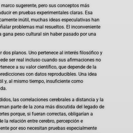
un marco sugerente, pero sus conceptos más
aducir en pruebas experimentales claras. Esa
icamente inútil, muchas ideas especulativas han
eñalar problemas mal resueltos. El inconveniente
 gana peso cultural sin haber pasado por una
 dos planos. Uno pertenece al interés filosófico y
uede ser real incluso cuando sus afirmaciones no
rtenece a su valor científico, que depende de la
predicciones con datos reproducibles. Una idea
til y, al mismo tiempo, insuficiente como
ida.
os, las correlaciones cerebrales a distancia y la
man parte de la zona más discutida del legado de
rtes porque, si fueran correctas, obligarían a
e la relación entre cerebro, percepción e
ente por eso necesitan pruebas especialmente