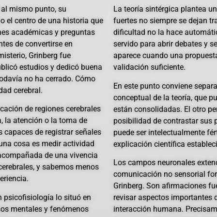
 al mismo punto, su
La teoría sintérgica plantea 
 el centro de una historia que
fuertes no siempre se dejan tr
ones académicas y preguntas
dificultad no la hace automát
ntes de convertirse en
servido para abrir debates y s
isterio, Grinberg fue
aparece cuando una propuesta
publicó estudios y dedicó buena
validación suficiente.
 todavía no ha cerrado. Cómo
En este punto conviene separar
dad cerebral.
conceptual de la teoría, que p
cación de regiones cerebrales
están consolidadas. El otro pe
a, la atención o la toma de
posibilidad de contrastar sus 
 capaces de registrar señales
puede ser intelectualmente fér
 una cosa es medir actividad
explicación científica establec
a acompañada de una vivencia
Los campos neuronales extendid
cerebrales, y sabemos menos
comunicación no sensorial for
eriencia.
Grinberg. Son afirmaciones fue
psicofisiología lo situó en
revisar aspectos importantes d
cesos mentales y fenómenos
interacción humana. Precisam