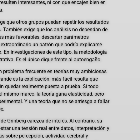
resulten interesantes, ni con que encajen bien en
a.
ge que otros grupos puedan repetir los resultados
. También exige que los análisis no dependan de
es más favorables, descartar parámetros
extraordinario un patrón que podría explicarse
o. En investigaciones de este tipo, la metodología
ativa. Es el único dique frente al autoengaño.
un problema frecuente en teorías muy ambiciosas
nde es la explicación, más fácil resulta que
sin quedar realmente puesta a prueba. Si todo
el mismo marco, la teoría gana elasticidad, pero
erimental. Y una teoría que no se arriesga a fallar
e.
 de Grinberg carezca de interés. Al contrario, su
trar una tensión real entre datos, interpretación y
s sobre percepción, actividad cerebral y