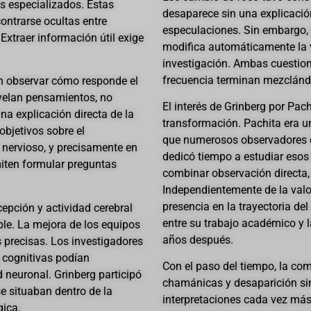
s especializados. Estas
desaparece sin una explicación
ontrarse ocultas entre
especulaciones. Sin embargo, 
 Extraer información útil exige
modifica automáticamente la v
investigación. Ambas cuestion
frecuencia terminan mezclándo
en observar cómo responde el
velan pensamientos, no
El interés de Grinberg por Pac
a explicación directa de la
transformación. Pachita era 
objetivos sobre el
que numerosos observadores d
 nervioso, y precisamente en
dedicó tiempo a estudiar eso
miten formular preguntas
combinar observación directa, 
Independientemente de la valo
presencia en la trayectoria de
cepción y actividad cerebral
entre su trabajo académico y 
le. La mejora de los equipos
años después.
 precisas. Los investigadores
cognitivas podían
Con el paso del tiempo, la com
d neuronal. Grinberg participó
chamánicas y desaparición sin 
se situaban dentro de la
interpretaciones cada vez más
gica.