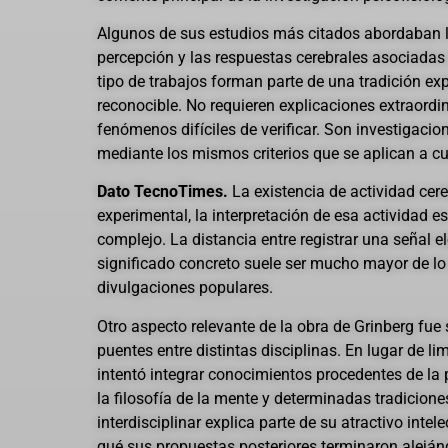
Algunos de sus estudios más citados abordaban l
percepción y las respuestas cerebrales asociadas 
tipo de trabajos forman parte de una tradición e
reconocible. No requieren explicaciones extraord
fenómenos difíciles de verificar. Son investigaci
mediante los mismos criterios que se aplican a cua
Dato TecnoTimes.
La existencia de actividad cer
experimental, la interpretación de esa actividad
complejo. La distancia entre registrar una señal elé
significado concreto suele ser mucho mayor de l
divulgaciones populares.
Otro aspecto relevante de la obra de Grinberg fue s
puentes entre distintas disciplinas. En lugar de lim
intentó integrar conocimientos procedentes de la p
la filosofía de la mente y determinadas tradicione
interdisciplinar explica parte de su atractivo intel
qué sus propuestas posteriores terminaron alejá