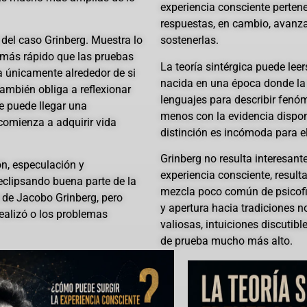
experiencia consciente pertene
respuestas, en cambio, avanza
 del caso Grinberg. Muestra lo
sostenerlas.
 más rápido que las pruebas
La teoría sintérgica puede le
a únicamente alrededor de si
nacida en una época donde la
ambién obliga a reflexionar
lenguajes para describir fenó
e puede llegar una
menos con la evidencia dispon
comienza a adquirir vida
distinción es incómoda para el
Grinberg no resulta interesant
ón, especulación y
experiencia consciente, result
eclipsando buena parte de la
mezcla poco común de psicofisi
 de Jacobo Grinberg, pero
y apertura hacia tradiciones 
ealizó o los problemas
valiosas, intuiciones discutib
de prueba mucho más alto.