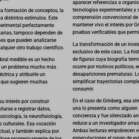
aparecer referencias a organi
tecnologías experimentales y 
a formación de conceptos, la
comprensión convencional de l
a distintos estímulos. Este
mantener vivo el interés por 
xperimental perfectamente
pruebas verificables que permi
inarias, tampoco dependen de
ones que pueden analizarse
La transformación de un inves
lquier otro trabajo científico.
exclusivo de este caso. La his
de figuras cuya biografía term
ebral medible es un hecho
ocurre por motivos políticos, e
 es un problema mucho más
desapariciones prematuras. Lo 
ctrica y atribuirle un
simplificar trayectorias comple
o que sugieren muchas
consumir.
En el caso de Grinberg, esa si
u interés por construir
una lo presenta como alguien
itarse a registrar datos,
conciencia y fue silenciado an
sicología, la neurofisiología,
reduce a un investigador arras
s culturales. Esa vocación
Ambas lecturas empobrecen el
ectual, y también explica por
especulaciones el rango de ev
ndose progresivamente de los