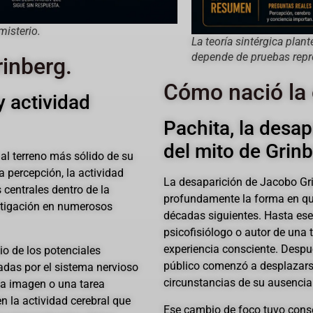
misterio.
La teoría sintérgica plan
depende de pruebas repr
rinberg.
Cómo nació la 
y actividad
Pachita, la desap
del mito de Grinb
al terreno más sólido de su
la percepción, la actividad
La desaparición de Jacobo Gri
 centrales dentro de la
profundamente la forma en que
estigación en numerosos
décadas siguientes. Hasta es
psicofisiólogo o autor de una 
experiencia consciente. Despué
io de los potenciales
público comenzó a desplazars
adas por el sistema nervioso
circunstancias de su ausencia
na imagen o una tarea
n la actividad cerebral que
Ese cambio de foco tuvo cons