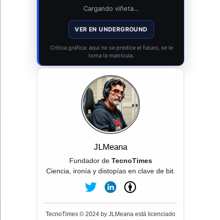
Cargando viñeta…
VER EN UNDERGROUND
Crítica gráfica: aquí no se predice el futuro, se le
toma la matrícula.
JLMeana
Fundador de
TecnoTimes
Ciencia, ironía y distopías en clave de bit.
TecnoTimes © 2024 by JLMeana está licenciado