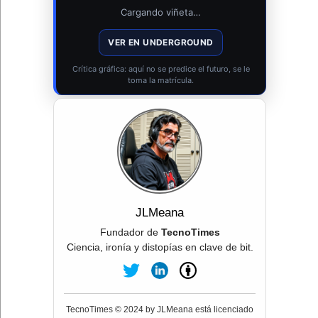
Cargando viñeta…
VER EN UNDERGROUND
Crítica gráfica: aquí no se predice el futuro, se le
toma la matrícula.
JLMeana
Fundador de
TecnoTimes
Ciencia, ironía y distopías en clave de bit.
TecnoTimes © 2024 by JLMeana está licenciado