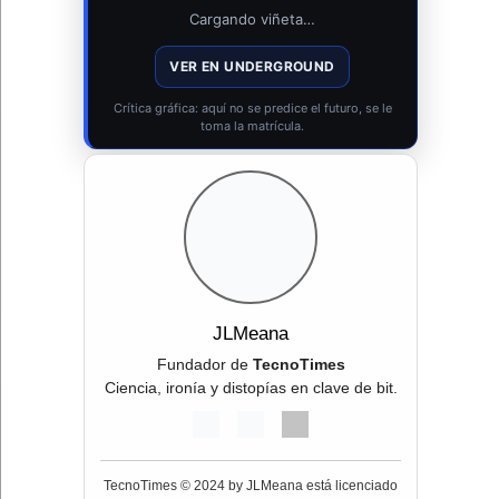
Cargando viñeta…
VER EN UNDERGROUND
Crítica gráfica: aquí no se predice el futuro, se le
toma la matrícula.
JLMeana
Fundador de
TecnoTimes
Ciencia, ironía y distopías en clave de bit.
TecnoTimes © 2024 by JLMeana está licenciado