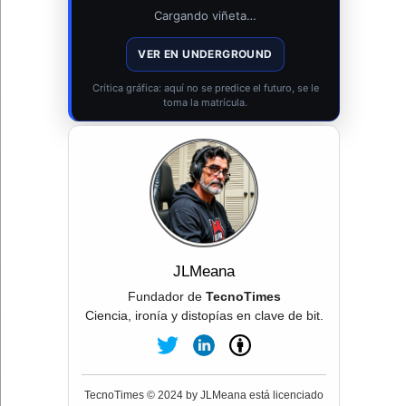
Cargando viñeta…
VER EN UNDERGROUND
Crítica gráfica: aquí no se predice el futuro, se le
toma la matrícula.
JLMeana
Fundador de
TecnoTimes
Ciencia, ironía y distopías en clave de bit.
TecnoTimes © 2024 by JLMeana está licenciado