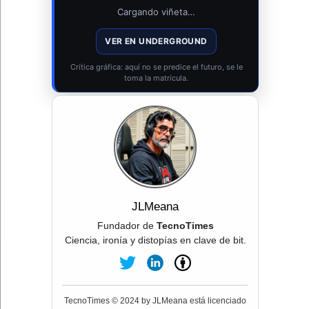
Cargando viñeta…
VER EN UNDERGROUND
Crítica gráfica: aquí no se predice el futuro, se le
toma la matrícula.
JLMeana
Fundador de
TecnoTimes
Ciencia, ironía y distopías en clave de bit.
TecnoTimes © 2024 by JLMeana está licenciado