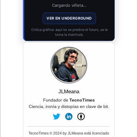
Cargando viñeta…
VER EN UNDERGROUND
Crítica gráfica: aquí no se predice el futuro, se le
toma la matrícula.
JLMeana
Fundador de
TecnoTimes
Ciencia, ironía y distopías en clave de bit.
TecnoTimes © 2024 by JLMeana está licenciado