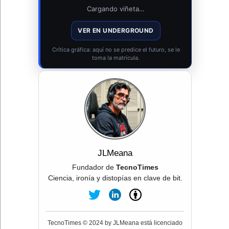
Cargando viñeta…
VER EN UNDERGROUND
Crítica gráfica: aquí no se predice el futuro, se le
toma la matrícula.
JLMeana
Fundador de
TecnoTimes
Ciencia, ironía y distopías en clave de bit.
TecnoTimes © 2024 by JLMeana está licenciado