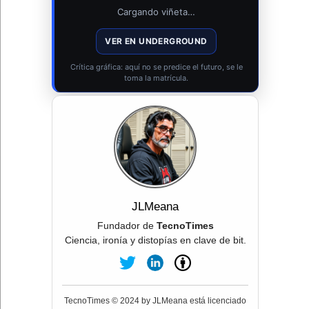
Cargando viñeta…
VER EN UNDERGROUND
Crítica gráfica: aquí no se predice el futuro, se le
toma la matrícula.
JLMeana
Fundador de
TecnoTimes
Ciencia, ironía y distopías en clave de bit.
TecnoTimes © 2024 by JLMeana está licenciado