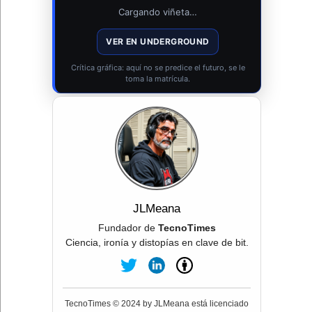
Cargando viñeta…
VER EN UNDERGROUND
Crítica gráfica: aquí no se predice el futuro, se le
toma la matrícula.
JLMeana
Fundador de
TecnoTimes
Ciencia, ironía y distopías en clave de bit.
TecnoTimes © 2024 by JLMeana está licenciado