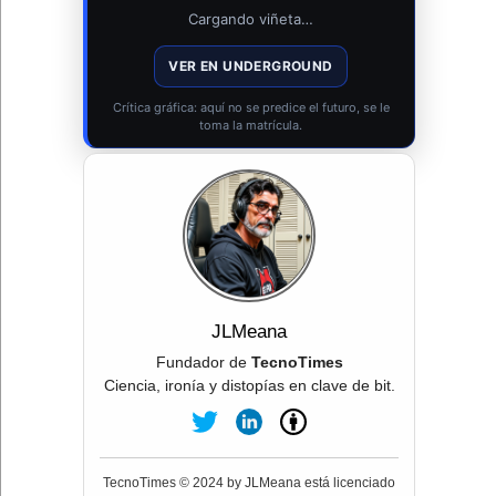
Cargando viñeta…
VER EN UNDERGROUND
Crítica gráfica: aquí no se predice el futuro, se le
toma la matrícula.
JLMeana
Fundador de
TecnoTimes
Ciencia, ironía y distopías en clave de bit.
TecnoTimes © 2024 by JLMeana está licenciado