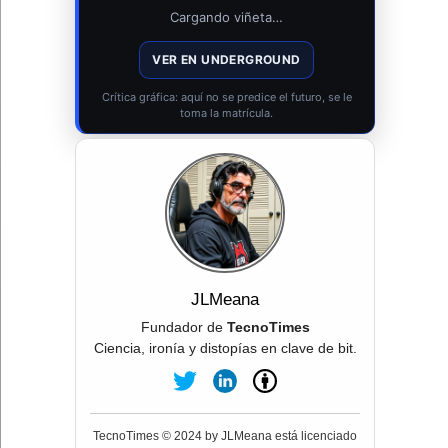
Cargando viñeta…
VER EN UNDERGROUND
Crítica gráfica: aquí no se predice el futuro, se le
toma la matrícula.
JLMeana
Fundador de
TecnoTimes
Ciencia, ironía y distopías en clave de bit.
TecnoTimes © 2024 by JLMeana está licenciado