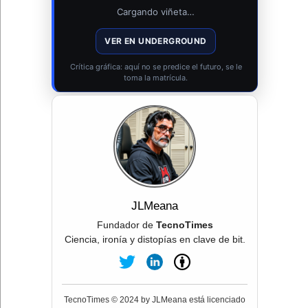
Cargando viñeta…
VER EN UNDERGROUND
Crítica gráfica: aquí no se predice el futuro, se le
toma la matrícula.
JLMeana
Fundador de
TecnoTimes
Ciencia, ironía y distopías en clave de bit.
TecnoTimes © 2024 by JLMeana está licenciado