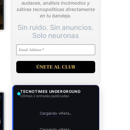
audaces, análisis incómodos y
sátiras tecnopolíticas directamente
en tu bandeja.
Sin ruido. Sin anuncios.
Solo neuronas
TECNOTIMES UNDERGROUND
Últimas 2 entradas publicadas
Cargando viñeta…
Cargando viñeta…