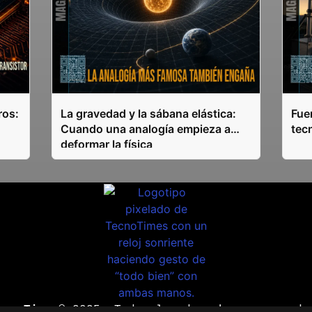
ros:
La gravedad y la sábana elástica:
Fuen
Cuando una analogía empieza a
tec
deformar la física
ecnoTimes®
2025. Todos los derechos reservado