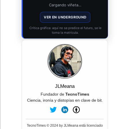
Cargando viñeta…
VER EN UNDERGROUND
Crítica gráfica: aquí no se predice el futuro, se le
toma la matrícula.
JLMeana
Fundador de
TecnoTimes
Ciencia, ironía y distopías en clave de bit.
TecnoTimes © 2024 by JLMeana está licenciado