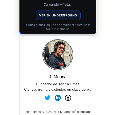
Cargando viñeta…
VER EN UNDERGROUND
Crítica gráfica: aquí no se predice el futuro, se le
toma la matrícula.
JLMeana
Fundador de
TecnoTimes
Ciencia, ironía y distopías en clave de bit.
TecnoTimes © 2024 by JLMeana está licenciado