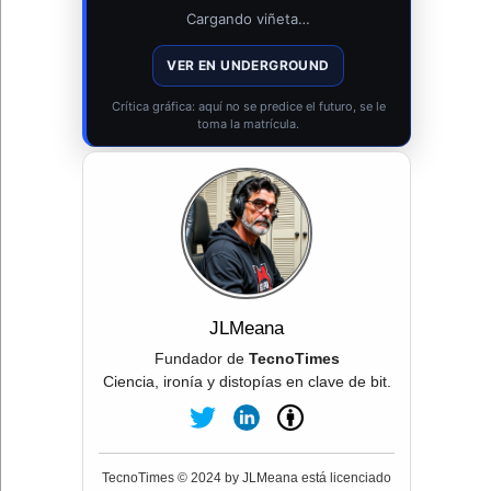
Cargando viñeta…
VER EN UNDERGROUND
Crítica gráfica: aquí no se predice el futuro, se le
toma la matrícula.
JLMeana
Fundador de
TecnoTimes
Ciencia, ironía y distopías en clave de bit.
TecnoTimes © 2024 by JLMeana está licenciado