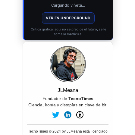
Cargando viñeta…
VER EN UNDERGROUND
Crítica gráfica: aquí no se predice el futuro, se le
toma la matrícula.
JLMeana
Fundador de
TecnoTimes
Ciencia, ironía y distopías en clave de bit.
TecnoTimes © 2024 by JLMeana está licenciado