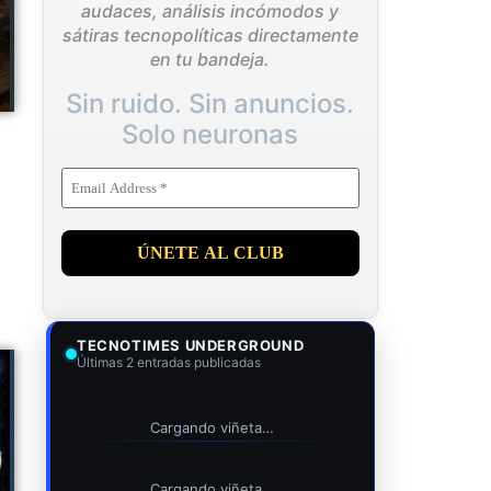
audaces, análisis incómodos y
sátiras tecnopolíticas directamente
en tu bandeja.
Sin ruido. Sin anuncios.
Solo neuronas
TECNOTIMES UNDERGROUND
Últimas 2 entradas publicadas
Cargando viñeta…
Cargando viñeta…