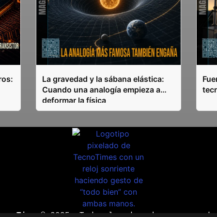
ros:
La gravedad y la sábana elástica:
Fuen
Cuando una analogía empieza a
tec
deformar la física
ecnoTimes®
2025. Todos los derechos reservado