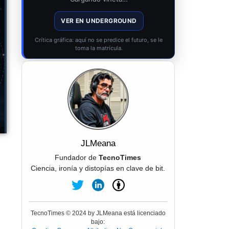
VER EN UNDERGROUND
Crítica gráfica: aquí no se predice el futuro, se le
toma la matrícula.
JLMeana
Fundador de
TecnoTimes
Ciencia, ironía y distopías en clave de bit.
TecnoTimes © 2024 by JLMeana está licenciado
bajo: