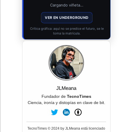
Cargando viñeta…
VER EN UNDERGROUND
Crítica gráfica: aquí no se predice el futuro, se le
toma la matrícula.
JLMeana
Fundador de
TecnoTimes
Ciencia, ironía y distopías en clave de bit.
TecnoTimes © 2024 by JLMeana está licenciado