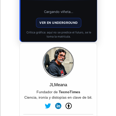
Cargando viñeta…
VER EN UNDERGROUND
Crítica gráfica: aquí no se predice el futuro, se le
toma la matrícula.
JLMeana
Fundador de
TecnoTimes
Ciencia, ironía y distopías en clave de bit.