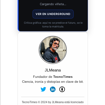
Cargando viñeta…
VER EN UNDERGROUND
Crítica gráfica: aquí no se predice el futuro, se le
toma la matrícula.
JLMeana
Fundador de
TecnoTimes
Ciencia, ironía y distopías en clave de bit.
TecnoTimes © 2024 by JLMeana está licenciado