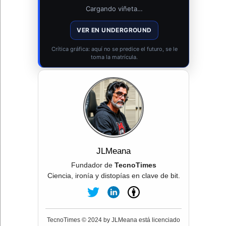
Cargando viñeta…
VER EN UNDERGROUND
Crítica gráfica: aquí no se predice el futuro, se le
toma la matrícula.
JLMeana
Fundador de
TecnoTimes
Ciencia, ironía y distopías en clave de bit.
TecnoTimes © 2024 by JLMeana está licenciado