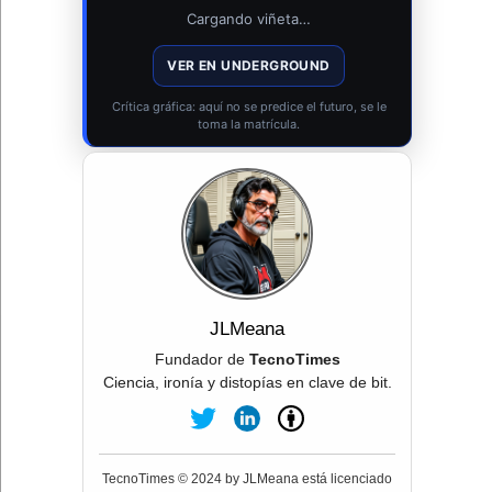
Cargando viñeta…
VER EN UNDERGROUND
Crítica gráfica: aquí no se predice el futuro, se le
toma la matrícula.
JLMeana
Fundador de
TecnoTimes
Ciencia, ironía y distopías en clave de bit.
TecnoTimes © 2024 by JLMeana está licenciado