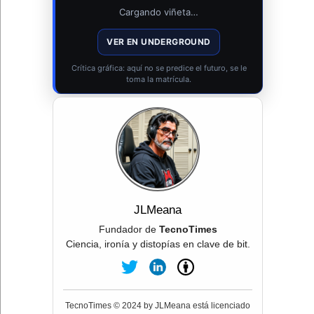
Cargando viñeta…
VER EN UNDERGROUND
Crítica gráfica: aquí no se predice el futuro, se le
toma la matrícula.
JLMeana
Fundador de
TecnoTimes
Ciencia, ironía y distopías en clave de bit.
TecnoTimes © 2024 by JLMeana está licenciado