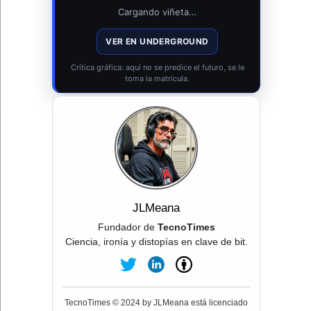
Cargando viñeta…
VER EN UNDERGROUND
Crítica gráfica: aquí no se predice el futuro, se le
toma la matrícula.
JLMeana
Fundador de
TecnoTimes
Ciencia, ironía y distopías en clave de bit.
TecnoTimes © 2024 by JLMeana está licenciado