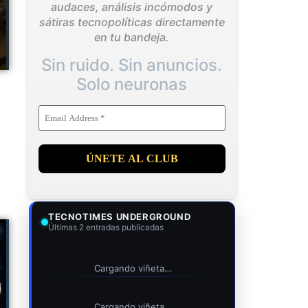
audaces, análisis incómodos y
sátiras tecnopolíticas directamente
en tu bandeja.
Sin ruido. Sin anuncios.
Solo neuronas
TECNOTIMES UNDERGROUND
Últimas 2 entradas publicadas
Cargando viñeta…
Cargando viñeta…