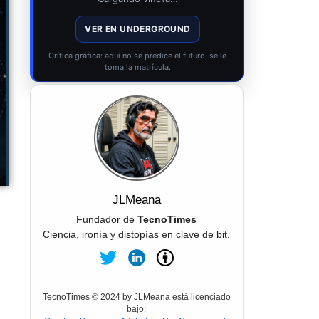
VER EN UNDERGROUND
Crítica gráfica: aquí no se predice el futuro, se le
toma la matrícula.
JLMeana
Fundador de
TecnoTimes
Ciencia, ironía y distopías en clave de bit.
TecnoTimes © 2024 by JLMeana está licenciado
bajo: