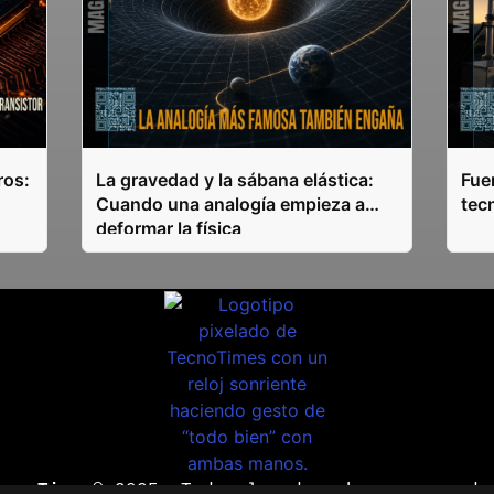
ros:
La gravedad y la sábana elástica:
Fuen
Cuando una analogía empieza a
tec
deformar la física
ecnoTimes®
2025. Todos los derechos reservado