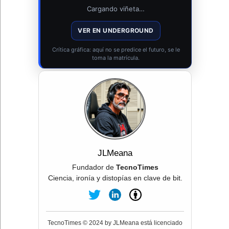
Cargando viñeta…
VER EN UNDERGROUND
Crítica gráfica: aquí no se predice el futuro, se le
toma la matrícula.
JLMeana
Fundador de
TecnoTimes
Ciencia, ironía y distopías en clave de bit.
TecnoTimes © 2024 by JLMeana está licenciado