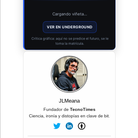
Cargando viñeta…
VER EN UNDERGROUND
Crítica gráfica: aquí no se predice el futuro, se le
toma la matrícula.
JLMeana
Fundador de
TecnoTimes
Ciencia, ironía y distopías en clave de bit.