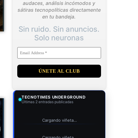
audaces, análisis incómodos y
sátiras tecnopolíticas directamente
en tu bandeja.
Sin ruido. Sin anuncios.
Solo neuronas
TECNOTIMES UNDERGROUND
Últimas 2 entradas publicadas
Cargando viñeta…
Cargando viñeta…