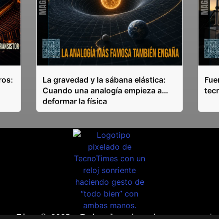
ros:
La gravedad y la sábana elástica:
Fuen
Cuando una analogía empieza a
tec
deformar la física
ecnoTimes®
2025. Todos los derechos reservado