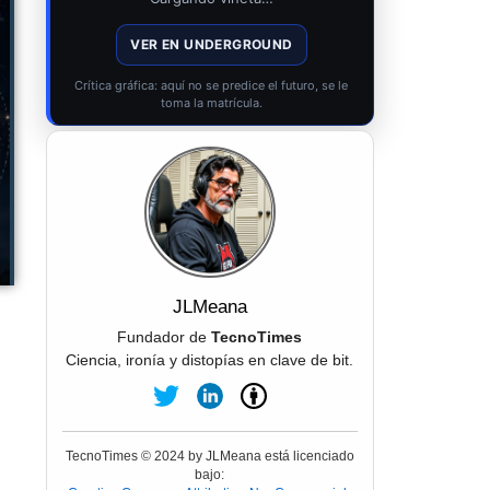
VER EN UNDERGROUND
Crítica gráfica: aquí no se predice el futuro, se le
toma la matrícula.
JLMeana
Fundador de
TecnoTimes
Ciencia, ironía y distopías en clave de bit.
TecnoTimes © 2024 by JLMeana está licenciado
bajo: