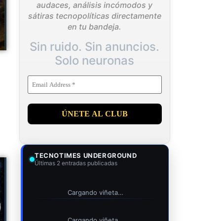
audaces, análisis incómodos y
sátiras tecnopolíticas directamente
en tu bandeja.
Sin ruido. Sin anuncios.
Solo neuronas
TECNOTIMES UNDERGROUND
Últimas 2 entradas publicadas
Cargando viñeta…
Cargando viñeta…