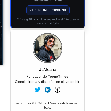
VER EN UNDERGROUND
Crítica gráfica: aquí no se predice el futuro, se le
toma la matrícula.
JLMeana
Fundador de
TecnoTimes
Ciencia, ironía y distopías en clave de bit.
TecnoTimes © 2024 by JLMeana está licenciado
bajo: