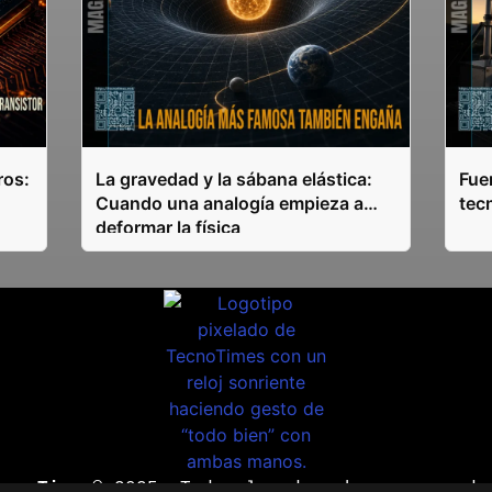
ros:
La gravedad y la sábana elástica:
Fuen
Cuando una analogía empieza a
tec
deformar la física
ecnoTimes®
2025. Todos los derechos reservado