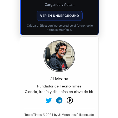
Cargando viñeta…
VER EN UNDERGROUND
Crítica gráfica: aquí no se predice el futuro, se le
toma la matrícula.
JLMeana
Fundador de
TecnoTimes
Ciencia, ironía y distopías en clave de bit.
TecnoTimes © 2024 by JLMeana está licenciado