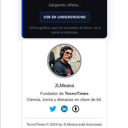
Cargando viñeta…
VER EN UNDERGROUND
Crítica gráfica: aquí no se predice el futuro, se le
toma la matrícula.
JLMeana
Fundador de
TecnoTimes
Ciencia, ironía y distopías en clave de bit.
TecnoTimes © 2024 by JLMeana está licenciado