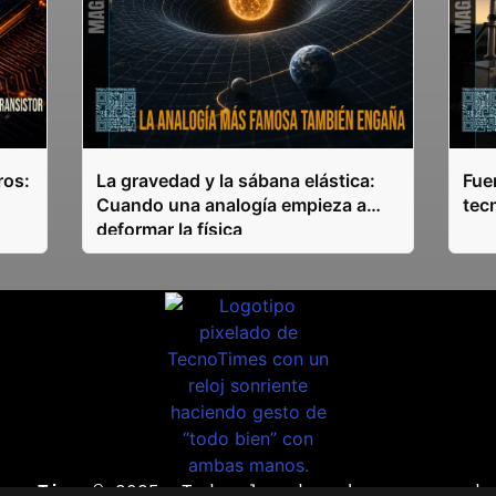
ros:
La gravedad y la sábana elástica:
Fuen
Cuando una analogía empieza a
tec
deformar la física
ecnoTimes®
2025. Todos los derechos reservado