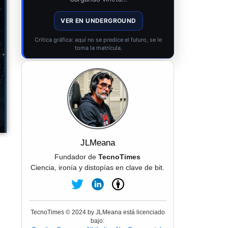
VER EN UNDERGROUND
Crítica gráfica: aquí no se predice el futuro, se le
toma la matrícula.
JLMeana
Fundador de
TecnoTimes
Ciencia, ironía y distopías en clave de bit.
TecnoTimes © 2024 by JLMeana está licenciado
bajo: