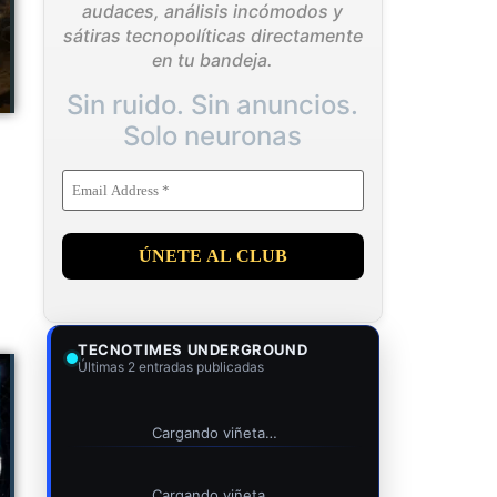
audaces, análisis incómodos y
sátiras tecnopolíticas directamente
en tu bandeja.
Sin ruido. Sin anuncios.
Solo neuronas
TECNOTIMES UNDERGROUND
Últimas 2 entradas publicadas
Cargando viñeta…
Cargando viñeta…