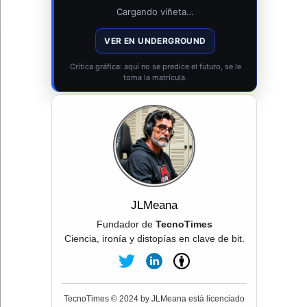
Cargando viñeta…
VER EN UNDERGROUND
Crítica gráfica: aquí no se predice el futuro, se le
toma la matrícula.
JLMeana
Fundador de
TecnoTimes
Ciencia, ironía y distopías en clave de bit.
TecnoTimes © 2024 by JLMeana está licenciado