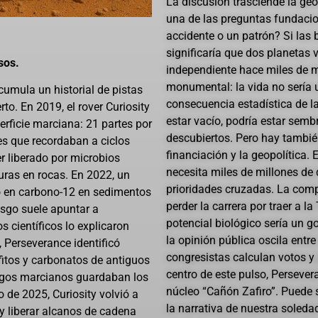
La discusión trasciende la ge
una de las preguntas fundacio
accidente o un patrón? Si las 
significaría que dos planetas
sos.
independiente hace miles de m
monumental: la vida no sería
cumula un historial de pistas
consecuencia estadística de la
to. En 2019, el rover Curiosity
estar vacío, podría estar sem
rficie marciana: 21 partes por
descubiertos. Pero hay también
es que recordaban a ciclos
financiación y la geopolítica
er liberado por microbios
necesita miles de millones de 
ras en rocas. En 2022, un
prioridades cruzadas. La com
to en carbono-12 en sedimentos
perder la carrera por traer a la
sesgo suele apuntar a
potencial biológico sería un go
científicos lo explicaron
la opinión pública oscila entre
 Perseverance identificó
congresistas calculan votos y
itos y carbonatos de antiguos
centro de este pulso, Persever
 lagos marcianos guardaban los
núcleo “Cañón Zafiro”. Puede 
 de 2025, Curiosity volvió a
la narrativa de nuestra soledad
 y liberar alcanos de cadena