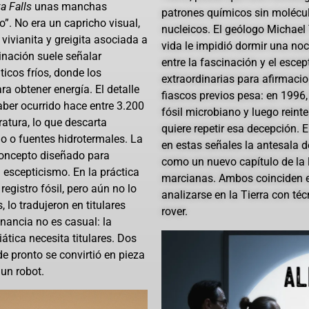
a Falls
unas manchas
patrones químicos sin molécu
. No era un capricho visual,
nucleicos. El geólogo Michael 
vivianita y greigita asociada a
vida le impidió dormir una no
inación suele señalar
entre la fascinación y el esce
icos fríos, donde los
extraordinarias para afirmacio
a obtener energía. El detalle
fiascos previos pesa: en 1996
aber ocurrido hace entre 3.200
fósil microbiano y luego rein
atura, lo que descarta
quiere repetir esa decepción. E
 o fuentes hidrotermales. La
en estas señales la antesala d
concepto diseñado para
como un nuevo capítulo de la 
 escepticismo. En la práctica
marcianas. Ambos coinciden e
registro fósil, pero aún no lo
analizarse en la Tierra con té
lo tradujeron en titulares
rover.
nancia no es casual: la
iática necesita titulares. Dos
e pronto se convirtió en pieza
un robot.