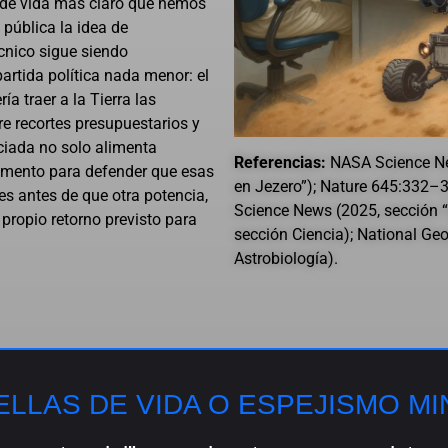
o de vida más claro que hemos
 pública la idea de
cnico sigue siendo
artida política nada menor: el
 traer a la Tierra las
e recortes presupuestarios y
ciada no solo alimenta
Referencias:
NASA Science New
rgumento para defender que esas
en Jezero”); Nature 645:332–34
res antes de que otra potencia,
Science News (2025, sección “D
propio retorno previsto para
sección Ciencia); National Ge
Astrobiología).
ELLAS DE VIDA O ESPEJISMO M