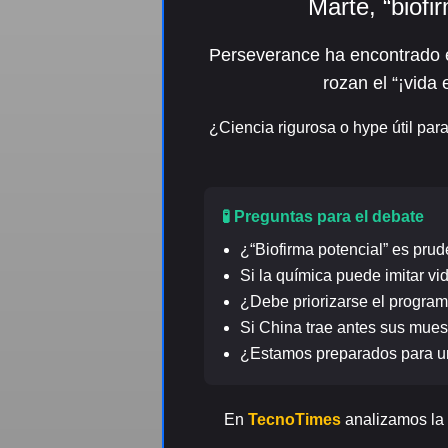
Marte, “biofi
Perseverance ha encontrado e
rozan el “¡vida 
¿Ciencia rigurosa o hype útil para
🧪 Preguntas para el debate
¿“Biofirma potencial” es pru
Si la química puede imitar vi
¿Debe priorizarse el program
Si China trae antes sus mues
¿Estamos preparados para un 
En
TecnoTimes
analizamos la 