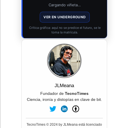
Cargando viñeta…
VER EN UNDERGROUND
Crítica gráfica: aquí no se predice el futuro, se le
toma la matrícula.
JLMeana
Fundador de
TecnoTimes
Ciencia, ironía y distopías en clave de bit.
TecnoTimes © 2024 by JLMeana está licenciado